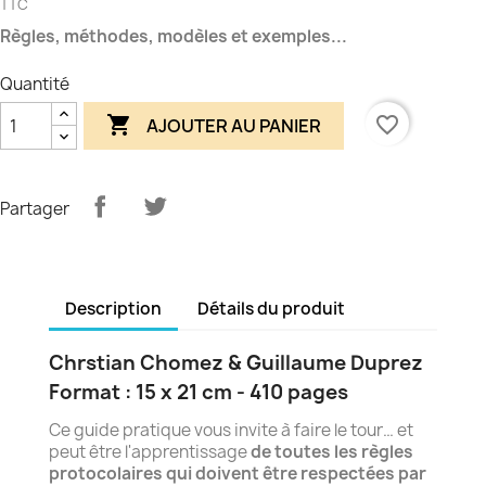
TTC
Règles, méthodes, modèles et exemples...
Quantité

favorite_border
AJOUTER AU PANIER
Partager
Description
Détails du produit
Chrstian Chomez & Guillaume Duprez
Format : 15 x 21 cm - 410 pages
Ce guide pratique vous invite à faire le tour… et
peut être l'apprentissage
de toutes les règles
protocolaires qui doivent être respectées par