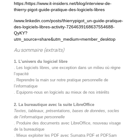
https:/
https://www.it-insiders.net/blog/interview-de-
thierry-pigot-guide-pratique-des-logiciels-libres
/www.linkedin.com/posts/thierrypigot_un-guide-pratique-
des-logiciels-libres-activity-7264639168637554688-
QyKY?
utm_source=share&utm_medium=member_desktop
Au sommaire (extraits)
1. L’univers du logiciel libre
. Les logiciels libres, une exception dans un milieu où règne
l’opacité
. Reprendre la main sur notre pratique personnelle de
l’informatique
. Equipons-nous en logiciels au mieux de nos intérêts
2. La bureautique avec la suite LibreOffice
Textes, tableaux, présentations, bases de données, socles
de l’informatique personnelle
. Produire des documents avec LibreOffice, nouveau visage
de la bureautique
. Mieux exploiter les PDF avec Sumatra PDF et PDFSam