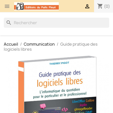
shopping_cart


(0)
search
Accueil
Communication
Guide pratique des
logiciels libres