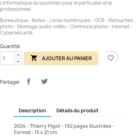
L’informatique du quotidien pour le particulier et le
professionnel
Bureautique - Notes - Livres numériques - OCR - Retouches
photo - Montage audio-vidéo - Communications - Internet -
Cybersécurité...
Quantité

favorite_border
AJOUTER AU PANIER
Partager
Description
Détails du produit
2024 - Thierry Pigot - 192 pages illustrées -
Format : 15 x 21 cm