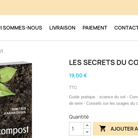
I SOMMES-NOUS
LIVRAISON
PAIEMENT
CONTAC
st
LES SECRETS DU 
19,00 €
TTC
Guide pratique :
science du sol - Com
de terre
- Conseils sur les usages du 
Quantité

AJOUTER A