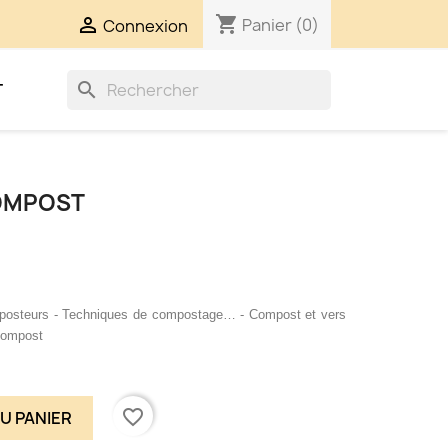
shopping_cart

Panier
(0)
Connexion
search
T
COMPOST
posteurs -
Techniques de compostage
… -
Compost et vers
compost
favorite_border
U PANIER