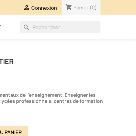
shopping_cart

Panier
(0)
Connexion
search
T
TIER
mentaux de l’enseignement. Enseigner les
 lycées professionnels, centres de formation
U PANIER