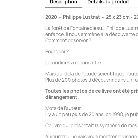
Description
Détails du produit
2020
-
Philippe Lustrat
-
25 x 23 cm - 
La forêt de Fontainebleau... Philippe Lustr
enfance. Il nous emmène à la découverte 
Comment observer ?
Pourquoi ?
Les indices à reconnaître...
Mais au-delà de l’étude scientifique, l’aut
Plus de 200 photos à découvrir dans un for
Toutes les photos de ce livre ont été pri
dérangement.
Mots de l’auteur
Il y a un peu plus de 20 ans, en 1998, je p
Ce livre qui présentait la synthèse de mes
Aujourd’hui, je vais vous montrer le visage