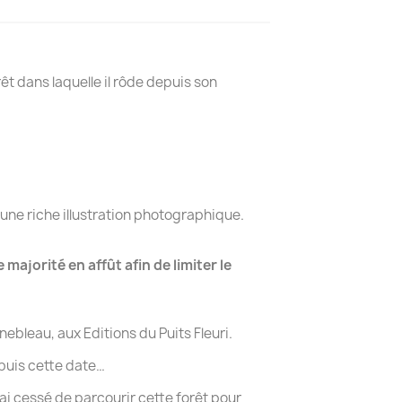
rêt dans laquelle il rôde depuis son
à une riche illustration photographique.
majorité en affût afin de limiter le
nebleau, aux Editions du Puits Fleuri.
epuis cette date…
’ai cessé de parcourir cette forêt pour